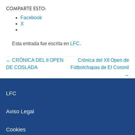
COMPARTE ESTO:
Facebook
X
Esta entrada fue escrita en
LFC
.
←
CRÓNICA DEL II OPEN
Crónica del XII Open de
NAVEGACIÓN
DE COSLADA
Fútbolchapas de El Coronil
POR
→
ENTRADA
LFC
Aviso Legal
Cookies