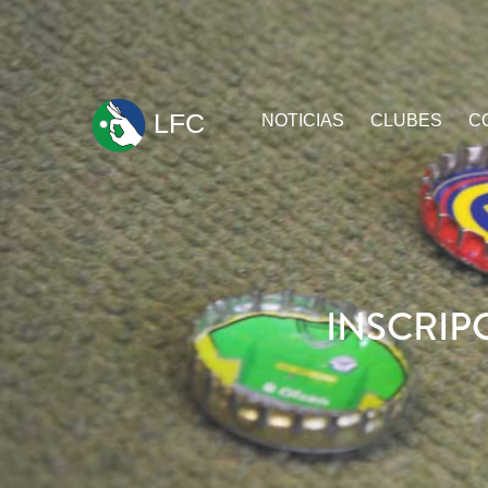
ir
LFC
NOTICIAS
CLUBES
C
al
contenido
INSCRIP