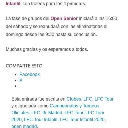
Infantil
, con trofeos para los 4 primeros.
La fase de grupos del
Open Senior
iniciará a las 16:00
del sábado y se reanudará con las eliminatorias el
domingo desde las 9:30 hasta su conclusión.
Muchas gracias y os esperamos a todos.
COMPARTE ESTO:
Facebook
X
Esta entrada fue escrita en
Clubes
,
LFC
,
LFC Tour
y etiquetada como
Campeonatos y Torneos
Oficiales
,
LFC
,
lfc Madrid
,
LFC Tour
,
LFC Tour
2020
,
LFC Tour Infantil
,
LFC Tour Infantil 2020
,
open madrid
.