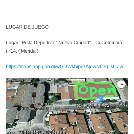
LUGAR DE JUEGO:
Lugar : Pista Deportiva “ Nueva Ciudad” C/ Colombia
nº14. ( Mérida )
https://maps.app.goo.gl/wGj3WkbiprBAjewN6?g_st=aw