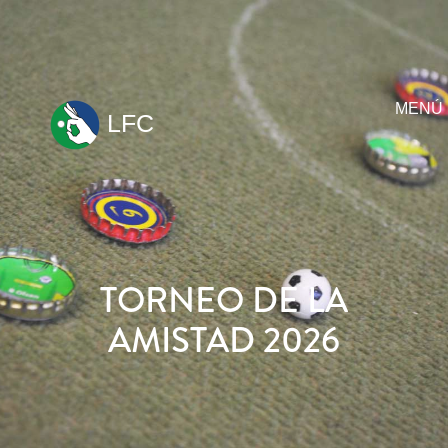
MENÚ
LFC
ir
al
contenido
TORNEO DE LA
AMISTAD 2026