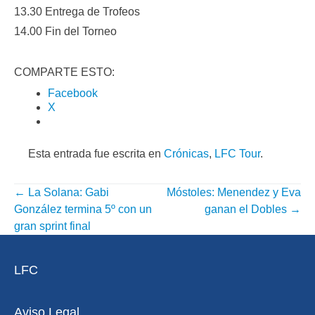
13.30 Entrega de Trofeos
14.00 Fin del Torneo
COMPARTE ESTO:
Facebook
X
Esta entrada fue escrita en
Crónicas
,
LFC Tour
.
←
La Solana: Gabi
Móstoles: Menendez y Eva
NAVEGACIÓN
González termina 5º con un
ganan el Dobles
→
POR
gran sprint final
ENTRADA
LFC
Aviso Legal