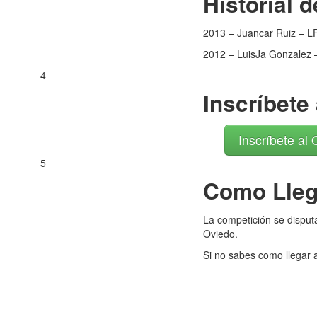
Historial 
2013 – Juancar Ruiz – L
2012 – LuisJa Gonzalez –
4
Inscríbete
Inscríbete al
5
Como Llega
La competición se dispu
Oviedo.
Si no sabes como llegar 