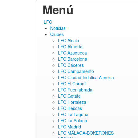
Menú
ir
LFC
al
Noticias
contenido
Clubes
LFC Alcalá
LFC Almería
LFC Azuqueca
LFC Barcelona
LFC Cáceres
LFC Campamento
LFC Ciudad Indálica Almería
LFC El Coronil
LFC Fuenlabrada
LFC Getafe
LFC Hortaleza
LFC Illescas
LFC La Laguna
LFC La Solana
LFC Madrid
LFC MÁLAGA-BOKERONES