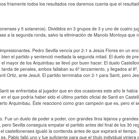
s fríamente todos los resultados nos daremos cuenta que el resultado
llonenses y 5 solaneros). Divididos en 3 grupos de 3 y uno de cuatro 
pase a la segunda ronda, salvo la eliminación de Manolo Montoya que n
.
impresionantes. Pedro Sevilla vencía por 2-1 a Jesús Flores en un encu
ó bien el partido y sentenció mediada la segunda mitad. El duelo de pr
el mayor de los Arquimbau se llevó por buen hacer. El duelo Castello
a tanda de penales, ambos fallaban su 6º lanzamiento, y llegados al 8º,
nti Ortiz, ante Jesuli. El partido terminaba con 2-1 para Santi, pero J
anti se enfrentaba al jugador que en dos ocasiones este año le había 
 el que podría haber sido el último partido oficial de Santi en Castell
oberto Arquimbau. Éste reaccionó como gran campeón que es, pero el se
dito. Fue un duelo de poder a poder, con grandes tiros lejanos y gran
 pero Sevilla conseguía empatar el partido antes del final de los 30 r
 el castellonenses igualó la contienda antes de que expirará el tiempo.
 es, Pablo falló uno y fue suficiente para que el título individual vinie