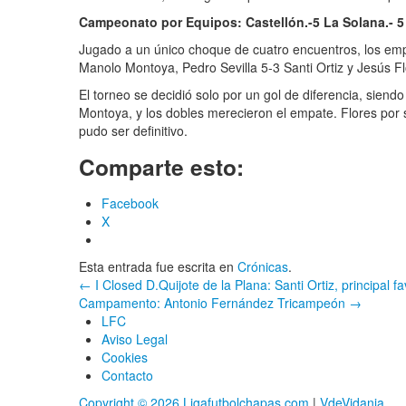
Campeonato por Equipos: Castellón.-5 La Solana.- 5
Jugado a un único choque de cuatro encuentros, los emp
Manolo Montoya, Pedro Sevilla 5-3 Santi Ortiz y Jesús F
El torneo se decidió solo por un gol de diferencia, siend
Montoya, y los dobles merecieron el empate. Flores por 
pudo ser definitivo.
Comparte esto:
Facebook
X
Esta entrada fue escrita en
Crónicas
.
Navegación
←
I Closed D.Quijote de la Plana: Santi Ortiz, principal 
Campamento: Antonio Fernández Tricampeón
→
por
LFC
Aviso Legal
entrada
Cookies
Contacto
Copyright © 2026 Ligafutbolchapas.com
|
VdeVidania