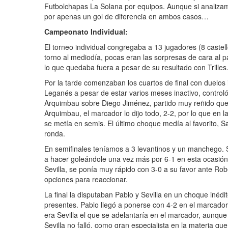
Futbolchapas La Solana por equipos. Aunque si analizamo
por apenas un gol de diferencia en ambos casos…
Campeonato Individual:
El torneo individual congregaba a 13 jugadores (8 caste
torno al mediodía, pocas eran las sorpresas de cara al 
lo que quedaba fuera a pesar de su resultado con Trilles
Por la tarde comenzaban los cuartos de final con duelos 
Leganés a pesar de estar varios meses inactivo, control
Arquimbau sobre Diego Jiménez, partido muy reñido que 
Arquimbau, el marcador lo dijo todo, 2-2, por lo que en l
se metía en semis. El último choque medía al favorito, Sa
ronda.
En semifinales teníamos a 3 levantinos y un manchego. S
a hacer goleándole una vez más por 6-1 en esta ocasión en
Sevilla, se ponía muy rápido con 3-0 a su favor ante R
opciones para reaccionar.
La final la disputaban Pablo y Sevilla en un choque iné
presentes. Pablo llegó a ponerse con 4-2 en el marcador,
era Sevilla el que se adelantaría en el marcador, aunque
Sevilla no falló, como gran especialista en la materia que