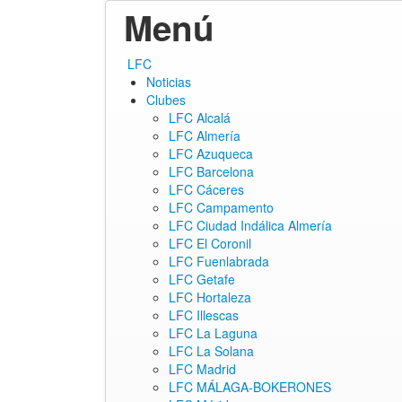
Menú
ir
LFC
al
Noticias
contenido
Clubes
LFC Alcalá
LFC Almería
LFC Azuqueca
LFC Barcelona
LFC Cáceres
LFC Campamento
LFC Ciudad Indálica Almería
LFC El Coronil
LFC Fuenlabrada
LFC Getafe
LFC Hortaleza
LFC Illescas
LFC La Laguna
LFC La Solana
LFC Madrid
LFC MÁLAGA-BOKERONES