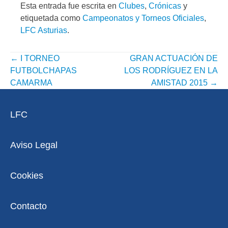
Esta entrada fue escrita en
Clubes
,
Crónicas
y
etiquetada como
Campeonatos y Torneos Oficiales
,
LFC Asturias
.
←
I TORNEO
GRAN ACTUACIÓN DE
NAVEGACIÓN
FUTBOLCHAPAS
LOS RODRÍGUEZ EN LA
POR
CAMARMA
AMISTAD 2015
→
ENTRADA
LFC
Aviso Legal
Cookies
Contacto