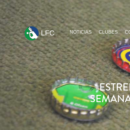
ir
LFC
NOTICIAS
CLUBES
C
al
contenido
ESTRE
SEMANA