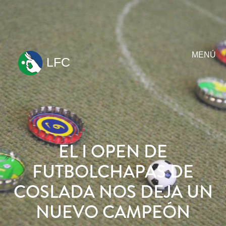
MENÚ
LFC
ir
al
contenido
EL I OPEN DE
FUTBOLCHAPAS DE
COSLADA NOS DEJA UN
NUEVO CAMPEÓN