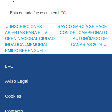
Esta entrada fue escrita en
LFC
.
←
INSCRIPCIONES
RAYCO GARCÍA SE HACE
NAVEGACIÓN
ABIERTAS PARA EL IV
CON DEL CAMPEONATO
POR
OPEN NACIONAL CIUDAD
AUTONÓMICO DE
INDALICA «MEMORIAL
CANARIAS 2024
→
ENTRADA
EMILIO BERENGUEL»
LFC
Aviso Legal
Cookies
Contacto