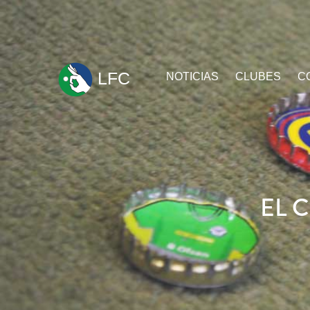
ir
LFC
NOTICIAS
CLUBES
C
al
contenido
EL 