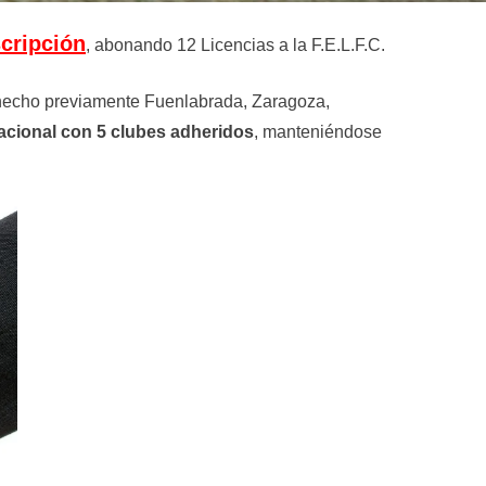
scripción
, abonando 12 Licencias a la F.E.L.F.C.
o hecho previamente Fuenlabrada, Zaragoza,
acional con 5 clubes adheridos
, manteniéndose