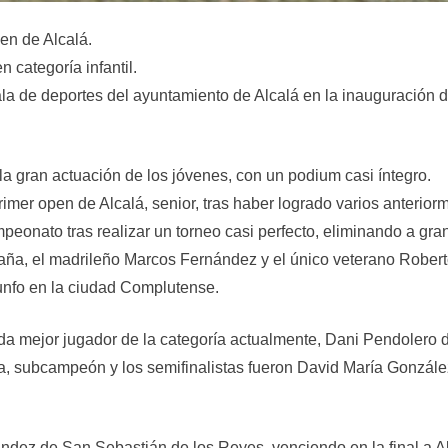
pen de Alcalá.
 categoría infantil.
la de deportes del ayuntamiento de Alcalá en la inauguración
la gran actuación de los jóvenes, con un podium casi íntegro.
er open de Alcalá, senior, tras haber logrado varios anteriorme
eonato tras realizar un torneo casi perfecto, eliminando a gran
a, el madrileño Marcos Fernández y el único veterano Roberto
iunfo en la ciudad Complutense.
 duda mejor jugador de la categoría actualmente, Dani Pendolero 
 subcampeón y los semifinalistas fueron David María González 
ndez de San Sebastián de los Reyes, venciendo en la final a A