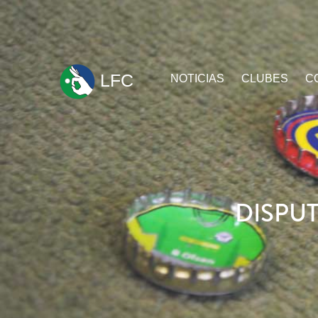
ir
LFC
NOTICIAS
CLUBES
C
al
contenido
DISPUT