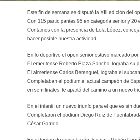
Este fin de semana se disputó la XIII edición del o
Con 115 participantes 95 en categoría senior y 20 en
Contamos con la presencia de Lola López, conceja
hacer posible nuestra actividad.
En lo deportivo el open senior estuvo marcado por 
El emeritense Roberto Plaza Sancho, lograba su prim
El almeriense Carlos Berenguel, lograba el subcamp
Completaban el podium el actual campeón de Españ
en semifinales, le apartó del camino a un nuevo tr
En el infantil un nuevo triunfo para el que es sin
Completaron el podium Diego Ruiz de Fuenlabrada,
César Garrido.
En el torneo de consolación, fue para Rubén Ferná