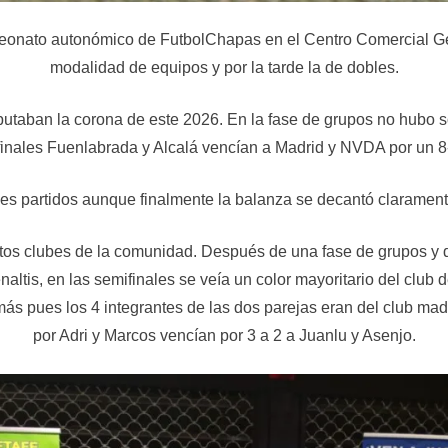
eonato autonómico de FutbolChapas en el Centro Comercial Get
modalidad de equipos y por la tarde la de dobles.
aban la corona de este 2026. En la fase de grupos no hubo sorp
finales Fuenlabrada y Alcalá vencían a Madrid y NVDA por un 8
des partidos aunque finalmente la balanza se decantó clarament
tintos clubes de la comunidad. Después de una fase de grupos y 
enaltis, en las semifinales se veía un color mayoritario del clu
más pues los 4 integrantes de las dos parejas eran del club mad
por Adri y Marcos vencían por 3 a 2 a Juanlu y Asenjo.