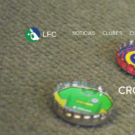
ir
LFC
NOTICIAS
CLUBES
C
al
contenido
CR