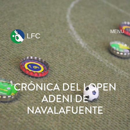
MENÚ
LFC
ir
al
contenido
CRÓNICA DEL I OPEN
ADENI DE
NAVALAFUENTE