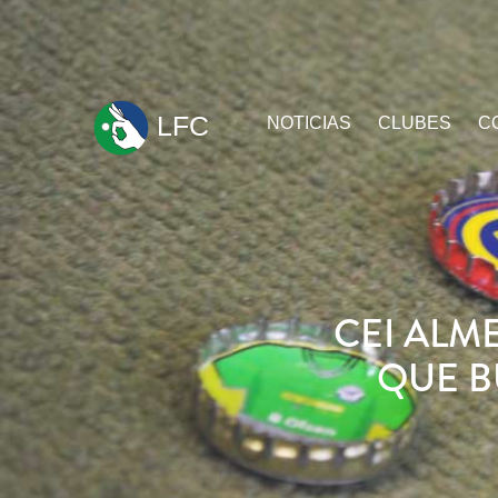
ir
LFC
NOTICIAS
CLUBES
C
al
contenido
CEI ALME
QUE B