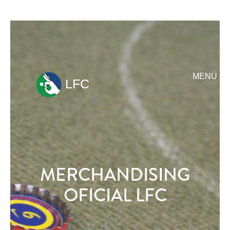
MENÚ
LFC
ir
al
contenido
MERCHANDISING
OFICIAL LFC