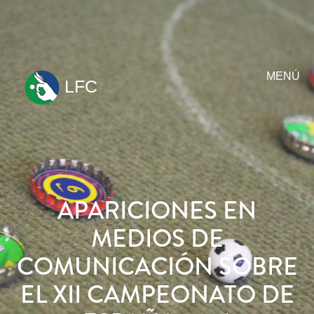
MENÚ
LFC
ir
al
contenido
APARICIONES EN
MEDIOS DE
COMUNICACIÓN SOBRE
EL XII CAMPEONATO DE