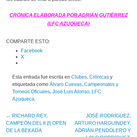
CRÓNICA ELABORADA POR ADRIÁN GUTIÉRREZ
(LFC AZUQUECA)
COMPARTE ESTO:
Facebook
X
Esta entrada fue escrita en
Clubes
,
Crónicas
y
etiquetada como
Álvaro Cuevas
,
Campeonatos y
Torneos Oficiales
,
José Luis Alonso
,
LFC
Azuqueca
.
←
RICHARD REY,
JOSÉ RODRÍGUEZ,
NAVEGACIÓN
CAMPEÓN DEL II (I) OPEN
ARTURO HARGUINDEY,
POR
DE LA BEKADA
ADRIÁN PENDOLERO Y