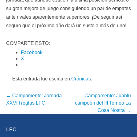
su gran mejora de juego consiguiendo un par de empates
ante rivales aparentemente superiores. ¡De seguir así
seguro que el próximo año dará un susto a más de uno!
COMPARTE ESTO:
Facebook
X
Esta entrada fue escrita en
Crónicas
.
←
Campamento: Jornada
Campamento: Juanlu
NAVEGACIÓN
XXVIII reglas LFC
campeón del III Torneo La
POR
Cosa Nostra
→
ENTRADA
LFC