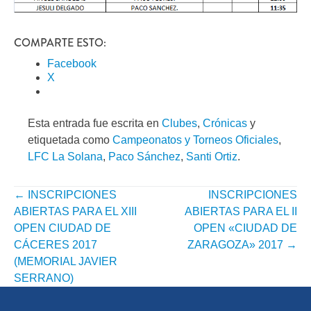
COMPARTE ESTO:
Facebook
X
Esta entrada fue escrita en
Clubes
,
Crónicas
y
etiquetada como
Campeonatos y Torneos Oficiales
,
LFC La Solana
,
Paco Sánchez
,
Santi Ortiz
.
←
INSCRIPCIONES
INSCRIPCIONES
NAVEGACIÓN
ABIERTAS PARA EL XIII
ABIERTAS PARA EL II
POR
OPEN CIUDAD DE
OPEN «CIUDAD DE
CÁCERES 2017
ZARAGOZA» 2017
→
ENTRADA
(MEMORIAL JAVIER
SERRANO)