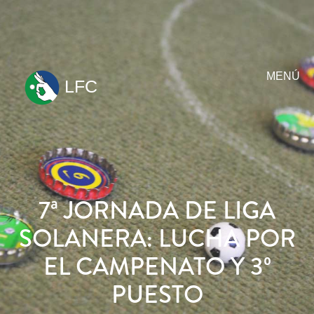
MENÚ
LFC
ir
al
contenido
7ª JORNADA DE LIGA
SOLANERA: LUCHA POR
EL CAMPENATO Y 3º
PUESTO