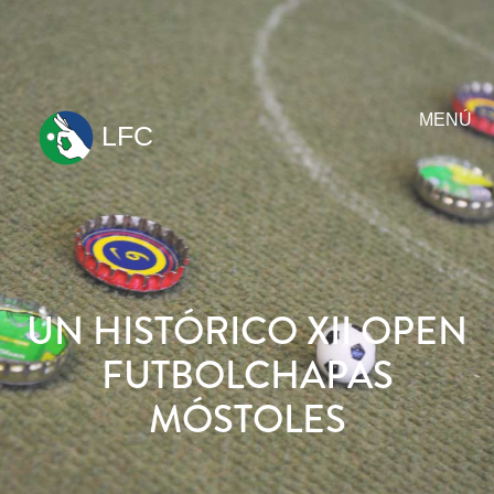
MENÚ
LFC
ir
al
contenido
UN HISTÓRICO XII OPEN
FUTBOLCHAPAS
MÓSTOLES