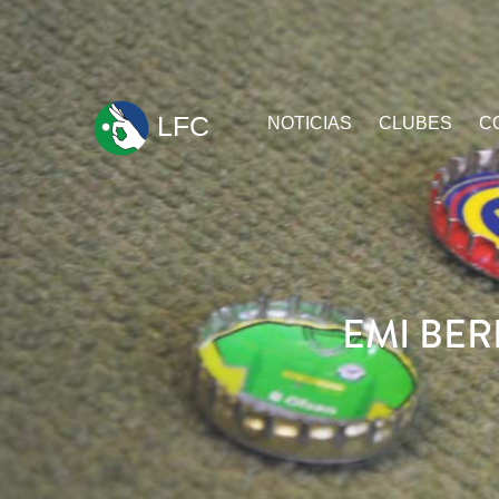
ir
LFC
NOTICIAS
CLUBES
C
al
contenido
EMI BE