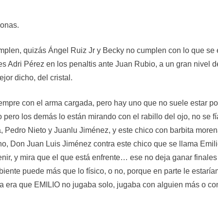
sonas.
mplen, quizás Ángel Ruiz Jr y Becky no cumplen con lo que se 
 es Adri Pérez en los penaltis ante Juan Rubio, a un gran nivel
jor dicho, del cristal.
mpre con el arma cargada, pero hay uno que no suele estar por 
 pero los demás lo están mirando con el rabillo del ojo, no se f
a, Pedro Nieto y Juanlu Jiménez, y este chico con barbita moren
o no, Don Juan Luis Jiménez contra este chico que se llama Emil
enir, y mira que el que está enfrente… ese no deja ganar finale
iente puede más que lo físico, o no, porque en parte le estarí
a era que EMILIO no jugaba solo, jugaba con alguien más o c