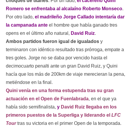
choques de titanes
. Por un lado,
el cacereño Quini
Romero se enfrentaba al alcalaíno Roberto Monseco
.
Por otro lado,
el madrileño Jorge Callado intentaría dar
la campanada ante
el hombre que había ganado tres
opens en el último año natural,
David Ruiz
.
Ambos partidos fueron igual de igualados
y
terminaron con idéntico resultado tras prórroga, empate a
tres goles. Jorge no se daba por vencido hasta el
decimocuarto penalti ante un gran David Ruiz, y Quini
hacía que los más de 200km de viaje merecieran la pena,
metiéndose en la final.
Quini venía en una forma estupenda tras su gran
actuación en el Open de Fuenlabrada
, en el que ya
había sido semifinalista,
y
David Ruiz llegaba en los
primeros puestos de la Superliga y liderando el
LFC
Tour
tras su victoria en el primer Open de la temporada.