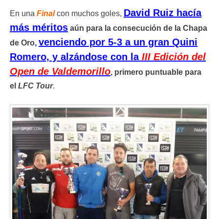
David Ruiz hacía
En una
Final
con muchos goles,
más méritos
aún para la consecución de la Chapa
venciendo por 5-3 a un gran Quini
de Oro
,
Romero, y alzándose con la
III Edición del
Open de Valdemorillo
, primero puntuable para
el
LFC Tour
.