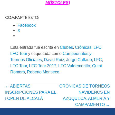
MÓSTOLES)
COMPARTE ESTO:
Facebook
X
Esta entrada fue escrita en
Clubes
,
Crónicas
,
LFC
,
LFC Tour
y etiquetada como
Campeonatos y
Torneos Oficiales
,
David Ruiz
,
Jorge Callado
,
LFC
,
LFC Tour
,
LFC Tour 2017
,
LFC Valdemorillo
,
Quini
Romero
,
Roberto Monseco
.
←
ABIERTAS
CRÓNICAS DE TORNEOS
NAVEGACIÓN
INSCRIPCIONES PARA EL
NAVIDEÑOS EN
POR
I OPEN DE ALCALÁ
AZUQUECA, ALMERÍA Y
CAMPAMENTO
→
ENTRADA